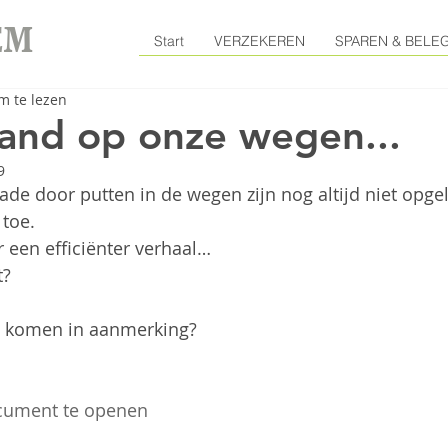
EM
Start
VERZEKEREN
SPAREN & BELE
m te lezen
and op onze wegen...
9
e door putten in de wegen zijn nog altijd niet opgel
 toe. 
 een efficiënter verhaal…   
?  
 
 komen in aanmerking? 
ocument te openen