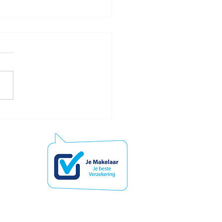
oop concerttickets aan.
e tijd later wordt de
m van het concert
jzigd. Wat nu?