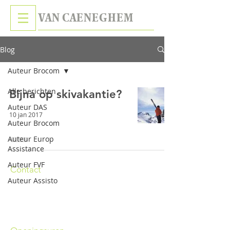
VAN CAENEGHEM
Blog
Auteur Brocom
Alle berichten
Bijna op skivakantie?
Auteur DAS
10 jan 2017
Auteur Brocom
Auteur Europ
Assistance
Auteur FVF
Contact
Gaversesteenweg 879, 9820 Merelbeke-Melsen
Auteur Assisto
Tel.
09/384.19.01
|
info@kantoorvancaeneghem.be
FSMA & KBO
0738.344.796
| IBAN BE21
8002
0785 3803